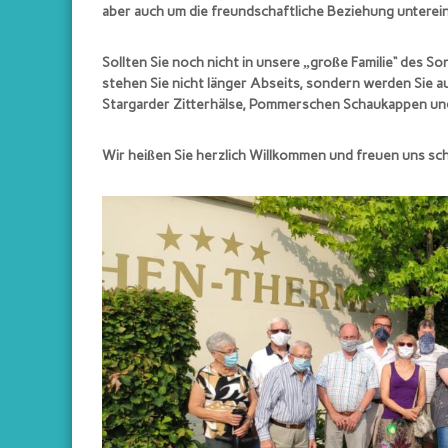
aber auch um die freundschaftliche Beziehung unterein
r
g
a
Sollten Sie noch nicht in unsere „große Familie“ des S
stehen Sie nicht länger Abseits, sondern werden Sie a
r
Stargarder Zitterhälse, Pommerschen Schaukappen un
d
e
Wir heißen Sie herzlich Willkommen und freuen uns sch
r
Z
i
t
t
e
r
h
ä
l
s
e