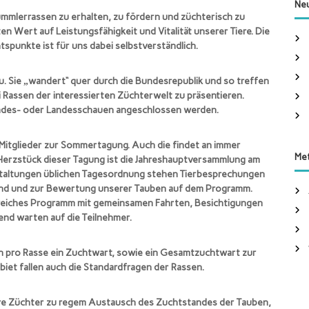
h
Neu
e
ümmlerrassen zu erhalten, zu fördern und züchterisch zu
n
n Wert auf Leistungsfähigkeit und Vitalität unserer Tiere. Die
n
spunkte ist für uns dabei selbstverständlich.
a
c
u. Sie „wandert“ quer durch die Bundesrepublik und so treffen
h
i Rassen der interessierten Züchterwelt zu präsentieren.
:
undes- oder Landesschauen angeschlossen werden.
 Mitglieder zur Sommertagung. Auch die findet an immer
Me
 Herzstück dieser Tagung ist die Jahreshauptversammlung am
staltungen üblichen Tagesordnung stehen Tierbesprechungen
and und zur Bewertung unserer Tauben auf dem Programm.
ngreiches Programm mit gemeinsamen Fahrten, Besichtigungen
nd warten auf die Teilnehmer.
 pro Rasse ein Zuchtwart, sowie ein Gesamtzuchtwart zur
et fallen auch die Standardfragen der Rassen.
re Züchter zu regem Austausch des Zuchtstandes der Tauben,