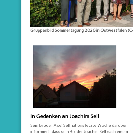
,
P
o
m
m
Gruppenbild Sommertagung 2020 in Ostwestfalen (C
e
r
s
c
h
e
n
S
c
h
a
u
In Gedenken an Joachim Sell
k
Sein Bruder Axel Sell hat uns letzte Woche darüber
a
informiert, dass sein Bruder Joachim Sell nach einem