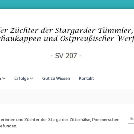
n
Erfolge
Gut zu Wissen
Kontakt
S
terinnen und Züchter der Stargarder Zitterhälse, Pommerschen
u
efunden.
c