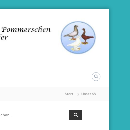
Start
Unser SV
S
u
c
h
e