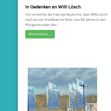
e
In Gedenken an Willi Lösch
r
Uns erreichte die traurige Nachricht, dass Willi Lösch
W
nach kurzer Krankheit im Alter von 86 Jahren in den
e
Morgenstunden des ...
r
f
Weiterlesen …
e
r