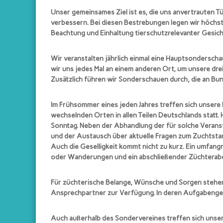
e
Unser gemeinsames Ziel ist es, die uns anvertrauten T
i
verbessern. Bei diesen Bestrebungen legen wir höchste
n
Beachtung und Einhaltung tierschutzrelevanter Gesicht
d
e
Wir veranstalten jährlich einmal eine Hauptsonderscha
r
wir uns jedes Mal an einem anderen Ort, um unsere dre
Z
Zusätzlich führen wir Sonderschauen durch, die an B
ü
c
Im Frühsommer eines jeden Jahres treffen sich unsere
h
wechselnden Orten in allen Teilen Deutschlands statt.
t
Sonntag. Neben der Abhandlung der für solche Veran
e
und der Austausch über aktuelle Fragen zum Zuchtst
r
Auch die Geselligkeit kommt nicht zu kurz. Ein umfa
oder Wanderungen und ein abschließender Züchterabe
d
e
r
Für züchterische Belange, Wünsche und Sorgen stehen
Ansprechpartner zur Verfügung. In deren Aufgabengebi
S
t
a
Auch außerhalb des Sondervereines treffen sich unse