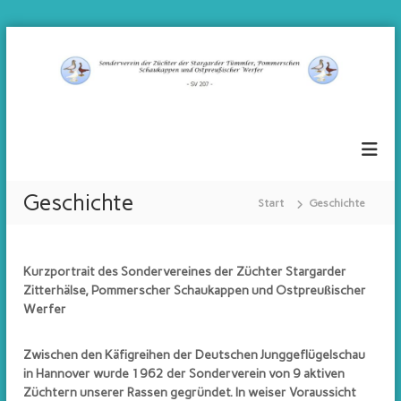
Z
u
m
I
S
S
n
V
h
o
2
a
n
0
l
d
7
t
e
Geschichte
s
Start
Geschichte
r
p
v
r
e
i
Kurzportrait des Sondervereines der Züchter Stargarder
n
r
Zitterhälse, Pommerscher Schaukappen und Ostpreußischer
g
e
Werfer
e
i
n
n
Zwischen den Käfigreihen der Deutschen Junggeflügelschau
d
in Hannover wurde 1962 der Sonderverein von 9 aktiven
e
Züchtern unserer Rassen gegründet. In weiser Voraussicht