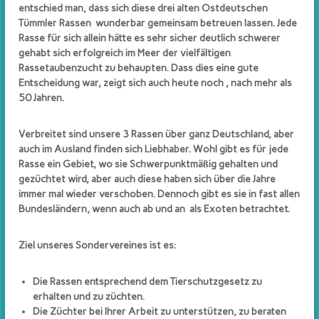
r
entschied man, dass sich diese drei alten Ostdeutschen
Tümmler Rassen wunderbar gemeinsam betreuen lassen. Jede
Z
Rasse für sich allein hätte es sehr sicher deutlich schwerer
ü
gehabt sich erfolgreich im Meer der vielfältigen
c
Rassetaubenzucht zu behaupten. Dass dies eine gute
h
Entscheidung war, zeigt sich auch heute noch , nach mehr als
t
50 Jahren.
e
r
Verbreitet sind unsere 3 Rassen über ganz Deutschland, aber
d
auch im Ausland finden sich Liebhaber. Wohl gibt es für jede
e
Rasse ein Gebiet, wo sie Schwerpunktmäßig gehalten und
r
gezüchtet wird, aber auch diese haben sich über die Jahre
immer mal wieder verschoben. Dennoch gibt es sie in fast allen
S
Bundesländern, wenn auch ab und an als Exoten betrachtet.
t
a
Ziel unseres Sondervereines ist es:
r
g
a
Die Rassen entsprechend dem Tierschutzgesetz zu
erhalten und zu züchten.
r
Die Züchter bei Ihrer Arbeit zu unterstützen, zu beraten
d