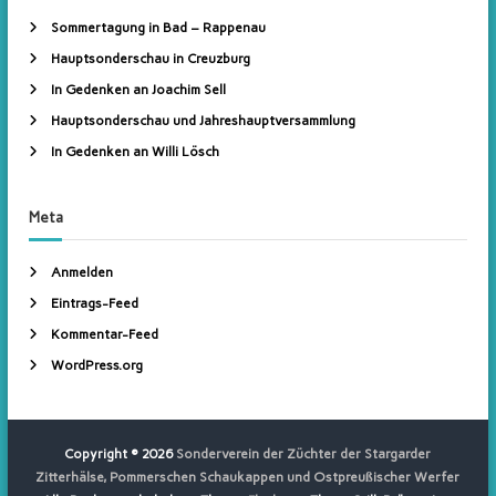
n
n
Sommertagung in Bad – Rappenau
d
n
Hauptsonderschau in Creuzburg
a
O
c
s
In Gedenken an Joachim Sell
h
t
Hauptsonderschau und Jahreshauptversammlung
:
p
In Gedenken an Willi Lösch
r
e
Meta
u
ß
Anmelden
i
s
Eintrags-Feed
c
Kommentar-Feed
h
WordPress.org
e
r
W
Copyright © 2026
Sonderverein der Züchter der Stargarder
e
Zitterhälse, Pommerschen Schaukappen und Ostpreußischer Werfer
r