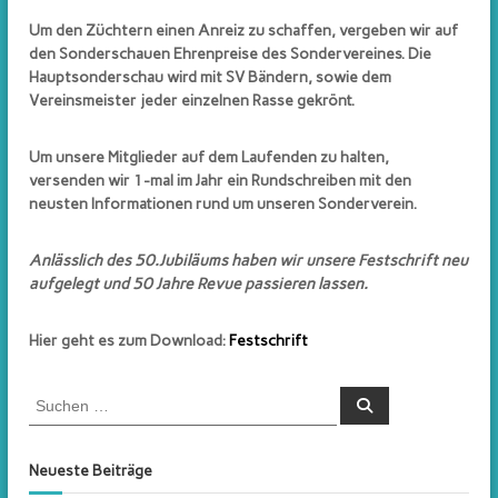
e
r
Um den Züchtern einen Anreiz zu schaffen, vergeben wir auf
den Sonderschauen Ehrenpreise des Sondervereines. Die
s
Hauptsonderschau wird mit SV Bändern, sowie dem
c
Vereinsmeister jeder einzelnen Rasse gekrönt.
h
e
Um unsere Mitglieder auf dem Laufenden zu halten,
n
versenden wir 1-mal im Jahr ein Rundschreiben mit den
S
neusten Informationen rund um unseren Sonderverein.
c
h
Anlässlich des 50.Jubiläums haben wir unsere Festschrift neu
a
aufgelegt und 50 Jahre Revue passieren lassen.
u
k
Hier geht es zum Download:
Festschrift
a
p
S
p
S
u
u
e
c
c
h
n
e
h
Neueste Beiträge
n
u
e