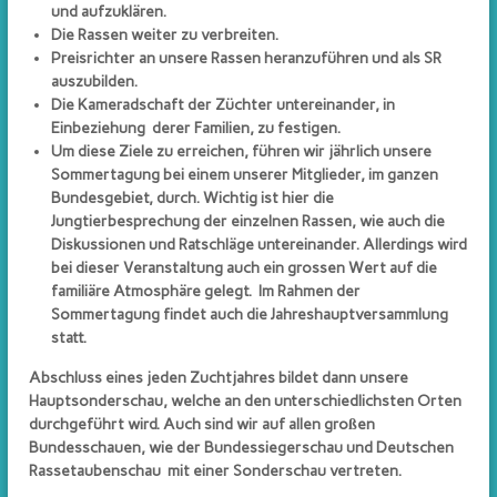
und aufzuklären.
e
Die Rassen weiter zu verbreiten.
r
Preisrichter an unsere Rassen heranzuführen und als SR
Z
auszubilden.
i
Die Kameradschaft der Züchter untereinander, in
t
Einbeziehung derer Familien, zu festigen.
Um diese Ziele zu erreichen, führen wir jährlich unsere
t
Sommertagung bei einem unserer Mitglieder, im ganzen
e
Bundesgebiet, durch. Wichtig ist hier die
r
Jungtierbesprechung der einzelnen Rassen, wie auch die
h
Diskussionen und Ratschläge untereinander. Allerdings wird
ä
bei dieser Veranstaltung auch ein grossen Wert auf die
l
familiäre Atmosphäre gelegt. Im Rahmen der
s
Sommertagung findet auch die Jahreshauptversammlung
statt.
e
,
Abschluss eines jeden Zuchtjahres bildet dann unsere
P
Hauptsonderschau, welche an den unterschiedlichsten Orten
o
durchgeführt wird. Auch sind wir auf allen großen
m
Bundesschauen, wie der Bundessiegerschau und Deutschen
Rassetaubenschau mit einer Sonderschau vertreten.
m