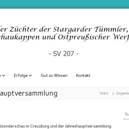
n
Erfolge
Gut zu Wissen
Kontakt
hauptversammlung
Start
Organis
S
u
c
uptsonderschau in Creuzburg und der Jahreshauptversammlung