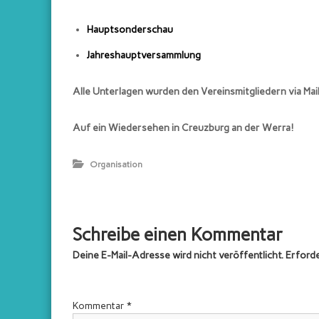
e
i
Hauptsonderschau
n
d
Jahreshauptversammlung
e
r
Alle Unterlagen wurden den Vereinsmitgliedern via Mail
Z
ü
Auf ein Wiedersehen in Creuzburg an der Werra!
c
h
Organisation
t
e
r
d
Schreibe einen Kommentar
e
Deine E-Mail-Adresse wird nicht veröffentlicht.
Erforde
r
S
t
Kommentar
*
a