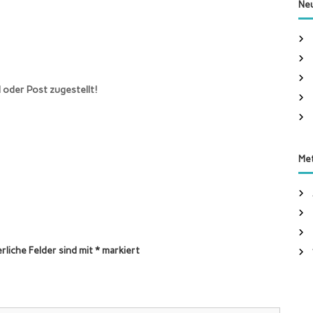
h
Neu
e
n
n
a
c
 oder Post zugestellt!
h
:
Me
rliche Felder sind mit
*
markiert