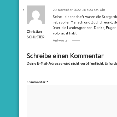
p
p
29. November 2022 um 6:23 p.m. Uhr
e
Seine Leidenschaft waren die Stargarde
n
liebevoller Mensch und Zuchtfreund, d
u
über die Landesgrenzen. Danke, Eugen, f
Christian
n
volbracht habt.
SCHUSTER
d
Antworten
O
s
Schreibe einen Kommentar
t
Deine E-Mail-Adresse wird nicht veröffentlicht.
p
Erforde
r
e
Kommentar
*
u
ß
i
s
c
h