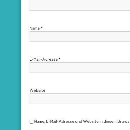
e
r
W
e
Name
*
r
f
e
r
E-Mail-Adresse
*
Website
Name, E-Mail-Adresse und Website in diesem Brows