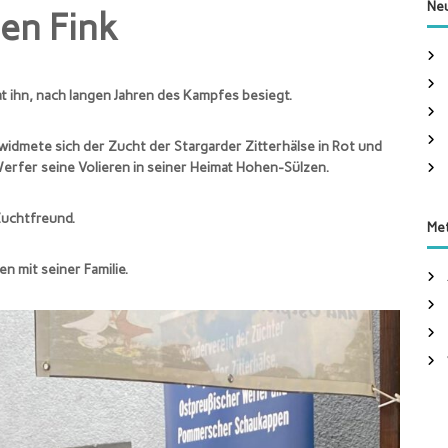
h
Neu
en Fink
e
n
n
a
t ihn, nach langen Jahren des Kampfes besiegt.
c
h
widmete sich der Zucht der Stargarder Zitterhälse in Rot und
:
erfer seine Volieren in seiner Heimat Hohen-Sülzen.
Zuchtfreund.
Me
n mit seiner Familie.