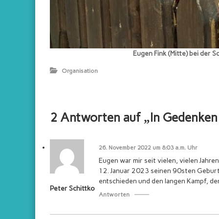
,
P
o
m
m
Eugen Fink (Mitte) bei der
e
r
Organisation
s
c
h
2 Antworten auf „In Gedenken 
e
n
S
26. November 2022 um 8:03 a.m. Uhr
c
Eugen war mir seit vielen, vielen Jahre
h
12. Januar 2023 seinen 90sten Geburt
a
entschieden und den langen Kampf, den
u
Peter Schittko
Antworten
k
a