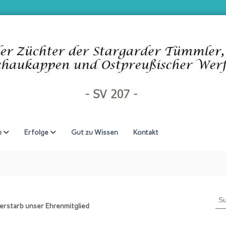
n
Erfolge
Gut zu Wissen
Kontakt
S
erstarb unser Ehrenmitglied
u
c