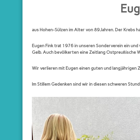
e
Eug
i
n
d
aus Hohen-Sülzen im Alter von 89.Jahren. Der Krebs ha
e
r
Eugen Fink trat 1976 in unseren Sonderverein ein und 
Z
Gelb. Auch bevölkerten eine Zeitlang Ostpreußische W
ü
c
Wir verlieren mit Eugen einen guten und langjährigen 
h
t
e
Im Stillem Gedenken sind wir in diesen schweren Stunde
r
d
e
r
S
t
a